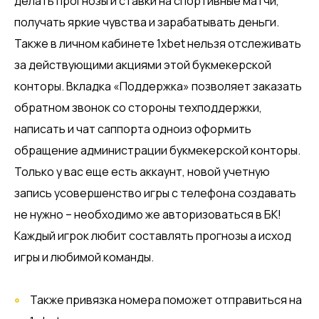
делать прогнозы и ставки на спортивные матчи,
получать яркие чувства и зарабатывать деньги.
Также в личном кабинете 1xbet нельзя отслеживать
за действующими акциями этой букмекерской
конторы. Вкладка «Поддержка» позволяет заказать
обратном звонок со стороны техподдержки,
написать и чат саппорта одноиз оформить
обращение администрации букмекерской конторы.
Только у вас еще есть аккаунт, новой учетную
запись усовершенство игры с телефона создавать
не нужно – необходимо же авторизоваться в БК!
Каждый игрок любит составлять прогнозы а исход
игры и любимой команды.
Также привязка номера поможет отправиться на