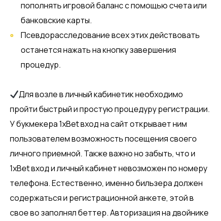
пополнять игровой баланс с помощью счета или
банковские карты.
Псевдорасследование всех этих действовать
останется нажать на кнопку завершения
процедур.
Для возле в личный кабинетик необходимо
пройти быстрый и простую процедуру регистрации.
У букмекера 1xBet вход на сайт открывает ним
пользователем возможность посещения своего
личного приемной. Также важно но забыть, что и
1xBet вход и личный кабинет невозможен по номеру
телефона. Естественно, именно бильзера должен
содержаться и регистрационной анкете, этой в
свое во заполнял беттер. Авторизация на двойнике