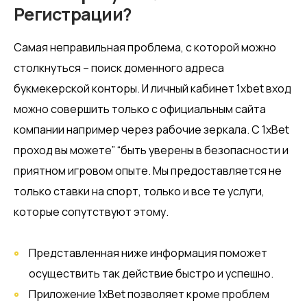
Регистрации?
Самая неправильная проблема, с которой можно
столкнуться – поиск доменного адреса
букмекерской конторы. И личный кабинет 1xbet вход
можно совершить только с официальным сайта
компании например через рабочие зеркала. С 1xBet
проход вы можете” “быть уверены в безопасности и
приятном игровом опыте. Мы предоставляется не
только ставки на спорт, только и все те услуги,
которые сопутствуют этому.
Представленная ниже информация поможет
осуществить так действие быстро и успешно.
Приложение 1xBet позволяет кроме проблем