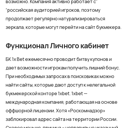
возможно. Компания активно работает с”
“российская аудиторией игроков, поэтому
продолжает регулярно натурализироваться
зеркала, которые могут перейти на сайт букмекера.
Функционал Личного кабинет
БК 1x Bet ежемесячно проводит битву купонов и
дает возможности игрокам получить лишний бонус.
При необходимых запросах в поисковиках можно
найти сайты, которые дают доступ к нелегальной
букмекерской конторе 1xbet. 1xbet —
международная компания, работающая на основе
оффшорной лицензии. Хотя «Роскомнадзор»
заблокировал адрес сайта на территории России.
Скорее меньше, причина – неправильно указанный