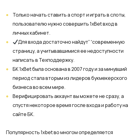
Только начать ставить а спорт и играть в слоты,
пользователю нужно совершить 1xBet вход в
личных кабинет.
Для входа достаточно найдут” “современную
страницу, а учитывавшимися ее недоступности
написать в Техподдержку.
БК 1xBet была основана в 2007 году и за минувший
период стала вторым из лидеров букмекерского
бизнеса во всем мире.
Верифицировать аккаунт вы можете не сразу, а
спустя некоторое время госле входа и работу на
сайте БК.
Популярность 1xbet во многом определяется