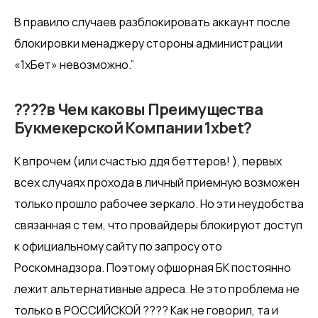
В правило случаев разблокировать аккаунт после
блокировки менаджеру стороны администрации
«1хБет» невозможно.”
????в Чем каковы Преимущества
Букмекерской Компании 1xbet?
К впрочем (или счастью ддя беттеров! ), первых
всех случаях прохода в личный приемную возможен
только прошло рабочее зеркало. Но эти неудобства
связанная с тем, что провайдеры блокируют доступ
к официальному сайту по запросу ото
Роскомнадзора. Поэтому офшорная БК постоянно
лежит альтернативные адреса. Не это проблема не
только в РОССИЙСКОЙ ???? Как не говорил, та и