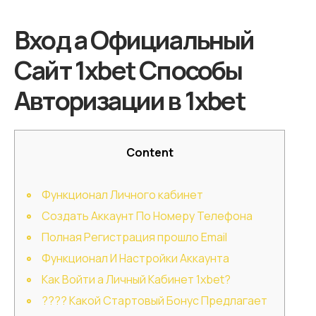
Вход а Официальный
Сайт 1xbet Способы
Авторизации в 1xbet
Content
Функционал Личного кабинет
Создать Аккаунт По Номеру Телефона
Полная Регистрация прошло Email
Функционал И Настройки Аккаунта
Как Войти а Личный Кабинет 1xbet?
???? Какой Стартовый Бонус Предлагает