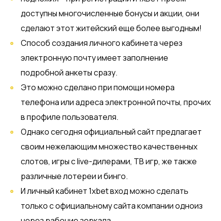
доступны многочисленные бонусы и акции, они
сделают этот житейский еще более выгодным!
Способ создания личного кабинета через
электронную почту имеет заполнение
подробной анкеты сразу.
Это можно сделано при помощи номера
телефона или адреса электронной почты, прочих
в профиле пользователя.
Однако сегодня официальный сайт предлагает
своим нежелающим множество качественных
слотов, игры с live-дилерами, ТВ игр, же также
различные лотереи и бинго.
И личный кабинет 1xbet вход можно сделать
только с официальному сайта компании одноиз
через рабочие зеркала.