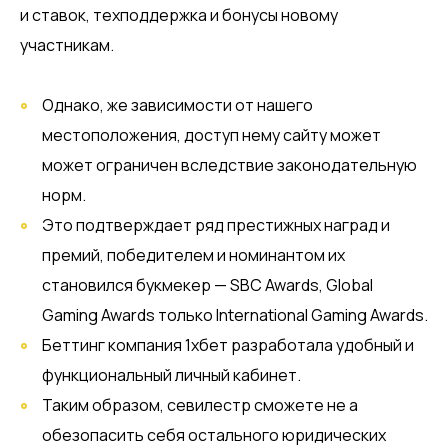
и ставок, техподдержка и бонусы новому
участникам.
Однако, же зависимости от нашего
местоположения, доступ нему сайту может
может ограничен вследствие законодательную
норм.
Это подтверждает ряд престижных наград и
премий, победителем и номинантом их
становился букмекер — SBC Awards, Global
Gaming Awards только International Gaming Awards.
Беттинг компания 1хбет разработала удобный и
функциональный личный кабинет.
Таким образом, севилестр сможете не а
обезопасить себя остального юридических