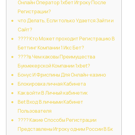
Онлайн Оператор 1хбет Игроку После
Регистрации?
что Делать, Если только Удается Зайти и
Сайт?
???? Кто Может проходит Регистрацию В
Беттинг Компании 1 Икс Бет?
????в Чем каковы Преимущества
Букмекерской Компании 1xbet?
Бонус И Фриспины Для Онлайн-казино
Блокировка личная Кабинета
Как войти В Личный кабинетик
Bet Вход В личными Кабинет
Пользователя
???? Какие Способы Регистрации
Представлены Игроку одним России В Бк