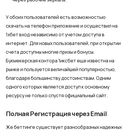
У обоих пользователей есть возможностью
скачать на телефон приложение и осуществил на
1хбет вход независимо от учетом доступа в
интернет. Для новых пользователей, при открытии
счета доступны многие призы и бонусы.
Букмекерская контора 1иксбет еще известна на
рынке и пользуется величайшей популярностью,
благодаря большинству достоинствам. Одним
одного которых является доступ к основному
ресурсу не только спустя официальный сайт.
Полная Регистрация через Email
Же беттинге существует разнообразных надежных