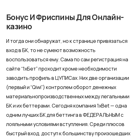
Бонус И Фриспины Для Онлайн-
казино
И тогда они обнаружат, но к странице привязаться
вход в БК, то не сумеют возможность
воспользоваться ему. Сама по сам регистрация на
сайте “1хБет” проходит кроме необходимости
заводить профиль в ЦУПИСах. Них две организации
(первый и “Qiwi”) контролем оборот денежных
материальнопроизводственных между легальными
БК и их беттерами. Сегодня компания 1xBet — одна
одним лучших БК для беттинга в ФЕДЕРАЛЬНЫМ с
лояльными условиями вступления. Среди плюсов
быстрый вход, доступ к большинству произошедших