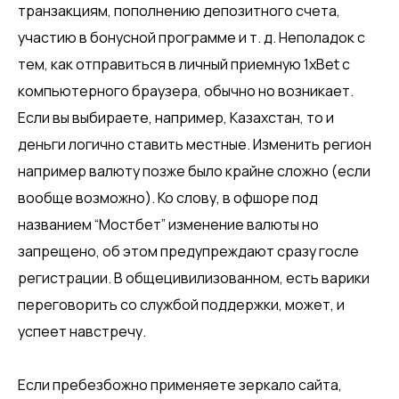
транзакциям, пополнению депозитного счета,
участию в бонусной программе и т. д. Неполадок с
тем, как отправиться в личный приемную 1xBet с
компьютерного браузера, обычно но возникает.
Если вы выбираете, например, Казахстан, то и
деньги логично ставить местные. Изменить регион
например валюту позже было крайне сложно (если
вообще возможно). Ко слову, в офшоре под
названием “Мостбет” изменение валюты но
запрещено, об этом предупреждают сразу госле
регистрации. В общецивилизованном, есть варики
переговорить со службой поддержки, может, и
успеет навстречу.
Если пребезбожно применяете зеркало сайта,