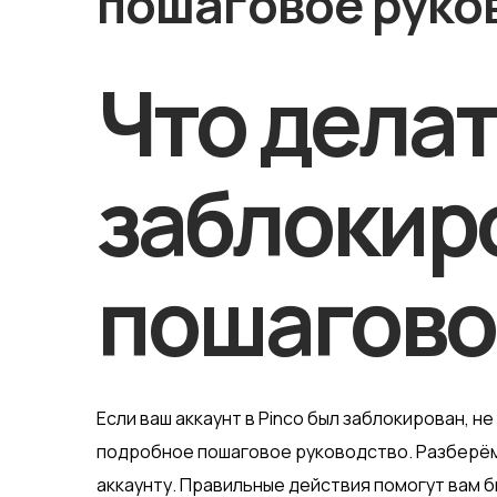
пошаговое руко
Что делат
заблокиро
пошагово
Если ваш аккаунт в Pinco был заблокирован, н
подробное пошаговое руководство. Разберём 
аккаунту. Правильные действия помогут вам б