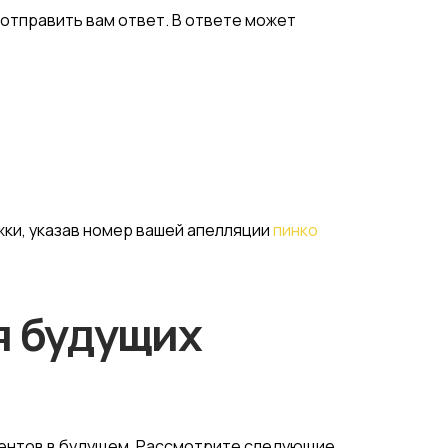
отправить вам ответ. В ответе может
жки, указав номер вашей апелляции
пинко
я будущих
дентов в будущем. Рассмотрите следующие