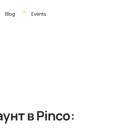
Blog
Events
унт в Pinco: