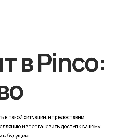
 в Pinco:
во
ть в такой ситуации, и предоставим
пелляцию и восстановить доступ к вашему
й в будущем.