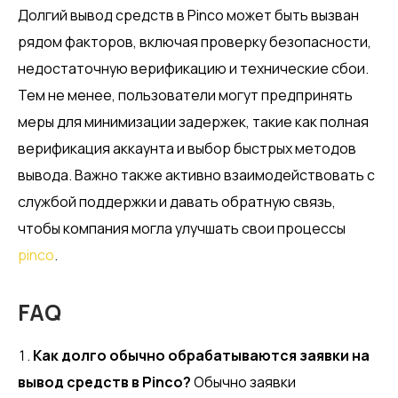
Долгий вывод средств в Pinco может быть вызван
рядом факторов, включая проверку безопасности,
недостаточную верификацию и технические сбои.
Тем не менее, пользователи могут предпринять
меры для минимизации задержек, такие как полная
верификация аккаунта и выбор быстрых методов
вывода. Важно также активно взаимодействовать с
службой поддержки и давать обратную связь,
чтобы компания могла улучшать свои процессы
pinco
.
FAQ
Как долго обычно обрабатываются заявки на
вывод средств в Pinco?
Обычно заявки