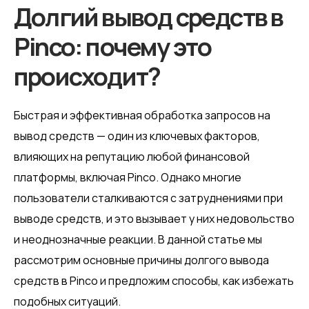
Долгий вывод средств в
Pinco: почему это
происходит?
Быстрая и эффективная обработка запросов на
вывод средств — один из ключевых факторов,
влияющих на репутацию любой финансовой
платформы, включая Pinco. Однако многие
пользователи сталкиваются с затруднениями при
выводе средств, и это вызывает у них недовольство
и неоднозначные реакции. В данной статье мы
рассмотрим основные причины долгого вывода
средств в Pinco и предложим способы, как избежать
подобных ситуаций.