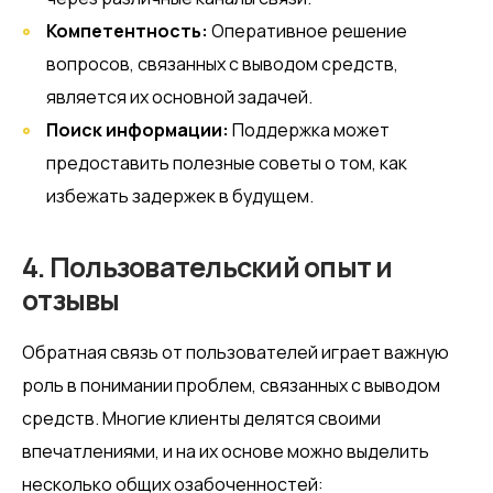
Компетентность:
Оперативное решение
вопросов, связанных с выводом средств,
является их основной задачей.
Поиск информации:
Поддержка может
предоставить полезные советы о том, как
избежать задержек в будущем.
4. Пользовательский опыт и
отзывы
Обратная связь от пользователей играет важную
роль в понимании проблем, связанных с выводом
средств. Многие клиенты делятся своими
впечатлениями, и на их основе можно выделить
несколько общих озабоченностей: