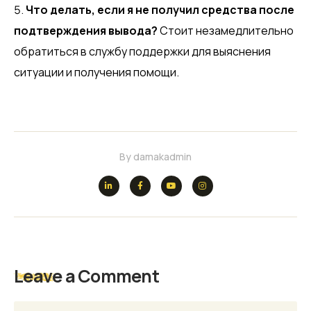
Что делать, если я не получил средства после
подтверждения вывода?
Стоит незамедлительно
обратиться в службу поддержки для выяснения
ситуации и получения помощи.
By
damakadmin
Leave a Comment