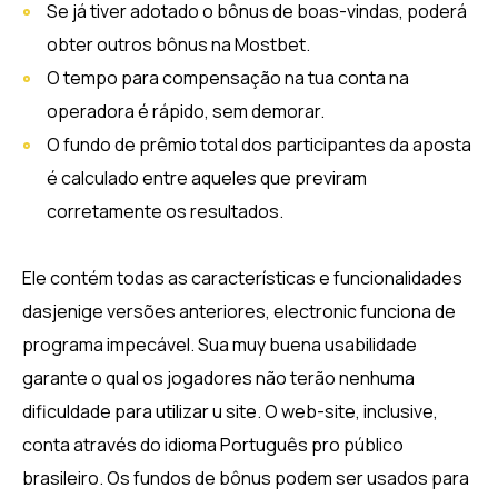
Se já tiver adotado o bônus de boas-vindas, poderá
obter outros bônus na Mostbet.
O tempo para compensação na tua conta na
operadora é rápido, sem demorar.
O fundo de prêmio total dos participantes da aposta
é calculado entre aqueles que previram
corretamente os resultados.
Ele contém todas as características e funcionalidades
dasjenige versões anteriores, electronic funciona de
programa impecável. Sua muy buena usabilidade
garante o qual os jogadores não terão nenhuma
dificuldade para utilizar u site. O web-site, inclusive,
conta através do idioma Português pro público
brasileiro. Os fundos de bônus podem ser usados para