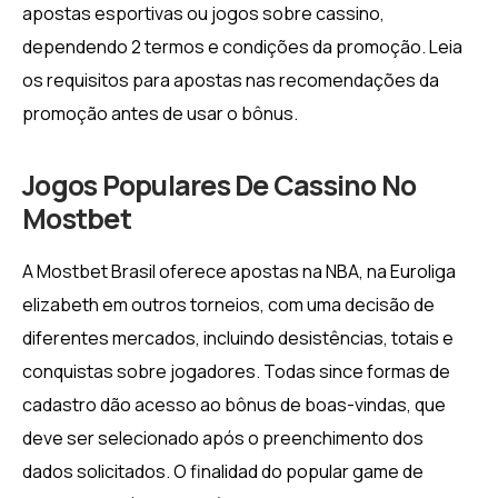
apostas esportivas ou jogos sobre cassino,
dependendo 2 termos e condições da promoção. Leia
os requisitos para apostas nas recomendações da
promoção antes de usar o bônus.
Jogos Populares De Cassino No
Mostbet
A Mostbet Brasil oferece apostas na NBA, na Euroliga
elizabeth em outros torneios, com uma decisão de
diferentes mercados, incluindo desistências, totais e
conquistas sobre jogadores. Todas since formas de
cadastro dão acesso ao bônus de boas-vindas, que
deve ser selecionado após o preenchimento dos
dados solicitados. O finalidad do popular game de