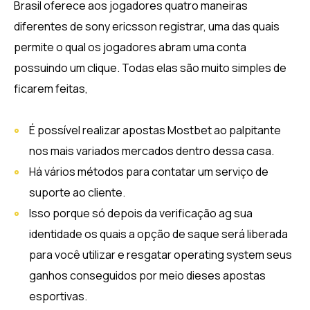
Brasil oferece aos jogadores quatro maneiras
diferentes de sony ericsson registrar, uma das quais
permite o qual os jogadores abram uma conta
possuindo um clique. Todas elas são muito simples de
ficarem feitas,
É possível realizar apostas Mostbet ao palpitante
nos mais variados mercados dentro dessa casa.
Há vários métodos para contatar um serviço de
suporte ao cliente.
Isso porque só depois da verificação ag sua
identidade os quais a opção de saque será liberada
para você utilizar e resgatar operating system seus
ganhos conseguidos por meio dieses apostas
esportivas.