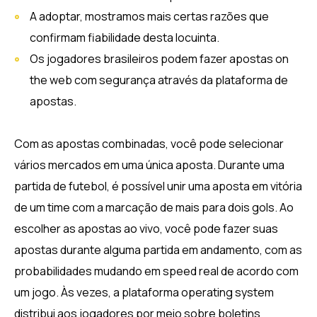
A adoptar, mostramos mais certas razões que
confirmam fiabilidade desta locuinta.
Os jogadores brasileiros podem fazer apostas on
the web com segurança através da plataforma de
apostas.
Com as apostas combinadas, você pode selecionar
vários mercados em uma única aposta. Durante uma
partida de futebol, é possível unir uma aposta em vitória
de um time com a marcação de mais para dois gols. Ao
escolher as apostas ao vivo, você pode fazer suas
apostas durante alguma partida em andamento, com as
probabilidades mudando em speed real de acordo com
um jogo. Às vezes, a plataforma operating system
distribui aos jogadores por meio sobre boletins