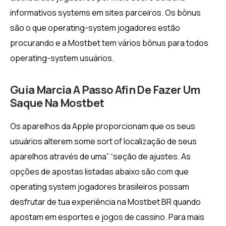
informativos systems em sites parceiros. Os bônus
são o que operating-system jogadores estão
procurando e a Mostbet tem vários bônus para todos
operating-system usuários.
Guia Marcia A Passo Afin De Fazer Um
Saque Na Mostbet
Os aparelhos da Apple proporcionam que os seus
usuários alterem some sort of localização de seus
aparelhos através de uma” “seção de ajustes. As
opções de apostas listadas abaixo são com que
operating system jogadores brasileiros possam
desfrutar de tua experiência na Mostbet BR quando
apostam em esportes e jogos de cassino. Para mais