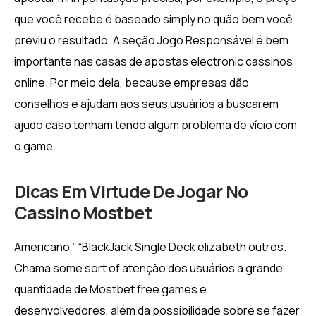
que você recebe é baseado simply no quão bem você
previu o resultado. A seção Jogo Responsável é bem
importante nas casas de apostas electronic cassinos
online. Por meio dela, because empresas dão
conselhos e ajudam aos seus usuários a buscarem
ajudo caso tenham tendo algum problema de vício com
o game.
Dicas Em Virtude De Jogar No
Cassino Mostbet
Americano,” “BlackJack Single Deck elizabeth outros.
Chama some sort of atenção dos usuários a grande
quantidade de Mostbet free games e
desenvolvedores, além da possibilidade sobre se fazer