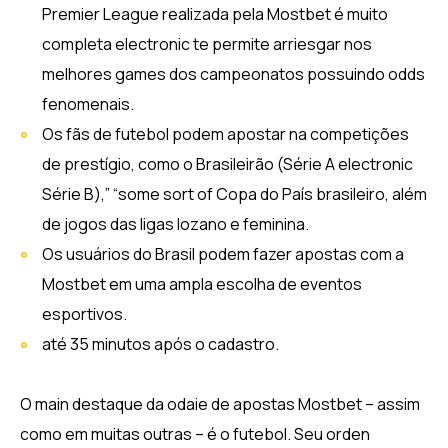
Premier League realizada pela Mostbet é muito
completa electronic te permite arriesgar nos
melhores games dos campeonatos possuindo odds
fenomenais.
Os fãs de futebol podem apostar na competições
de prestígio, como o Brasileirão (Série A electronic
Série B),” “some sort of Copa do País brasileiro, além
de jogos das ligas lozano e feminina.
Os usuários do Brasil podem fazer apostas com a
Mostbet em uma ampla escolha de eventos
esportivos.
até 35 minutos após o cadastro.
O main destaque da odaie de apostas Mostbet – assim
como em muitas outras – é o futebol. Seu orden