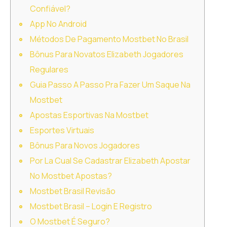
Confiável?
App No Android
Métodos De Pagamento Mostbet No Brasil
Bônus Para Novatos Elizabeth Jogadores
Regulares
Guia Passo A Passo Pra Fazer Um Saque Na
Mostbet
Apostas Esportivas Na Mostbet
Esportes Virtuais
Bônus Para Novos Jogadores
Por La Cual Se Cadastrar Elizabeth Apostar
No Mostbet Apostas?
Mostbet Brasil Revisão
Mostbet Brasil – Login E Registro
O Mostbet É Seguro?