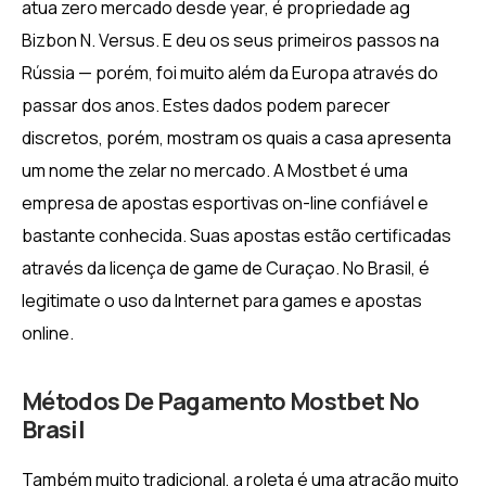
atua zero mercado desde year, é propriedade ag
Bizbon N. Versus. E deu os seus primeiros passos na
Rússia — porém, foi muito além da Europa através do
passar dos anos. Estes dados podem parecer
discretos, porém, mostram os quais a casa apresenta
um nome the zelar no mercado. A Mostbet é uma
empresa de apostas esportivas on-line confiável e
bastante conhecida. Suas apostas estão certificadas
através da licença de game de Curaçao. No Brasil, é
legitimate o uso da Internet para games e apostas
online.
Métodos De Pagamento Mostbet No
Brasil
Também muito tradicional, a roleta é uma atração muito