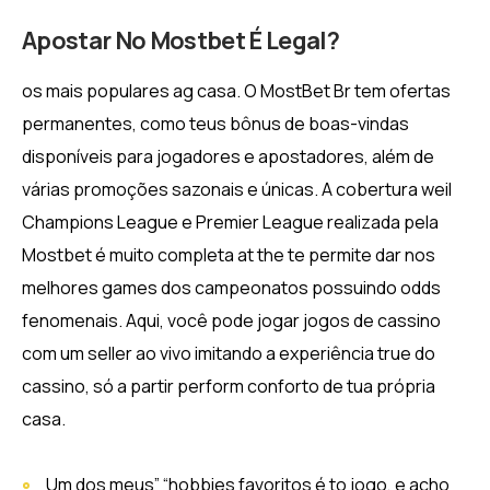
Apostar No Mostbet É Legal?
os mais populares ag casa. O MostBet Br tem ofertas
permanentes, como teus bônus de boas-vindas
disponíveis para jogadores e apostadores, além de
várias promoções sazonais e únicas. A cobertura weil
Champions League e Premier League realizada pela
Mostbet é muito completa at the te permite dar nos
melhores games dos campeonatos possuindo odds
fenomenais. Aqui, você pode jogar jogos de cassino
com um seller ao vivo imitando a experiência true do
cassino, só a partir perform conforto de tua própria
casa.
Um dos meus” “hobbies favoritos é to jogo, e acho