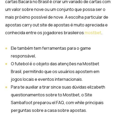
cartas Bacará no Brasil é criar um variado de cartas com
um valor sobre nove ou um conjunto que possa ser o
mais próximo possível de nove. A escolha particular de
apostas carry out site de apostas é muito apreciada e
conhecida entre os jogadores brasileiros
mostbet
.
Ele também tem ferramentas para o game
responsável,
O futebol é o objeto das atenções na Mostbet
Brasil, permitindo que os usuários apostem em
jogos locais e eventos internacionais.
Para te auxiliar a tirar since suas dúvidas elizabeth
questionamentos sobre to Mostbet, o Site
Sambafoot preparou el FAQ, com while principais
perguntas sobre a casa sobre apostas.