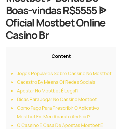
Boas-vindas R$5555 ᐉ
Oficial Mostbet Online
Casino Br
Content
Jogos Populares Sobre Cassino No Mostbet
Cadastro By Means Of Redes Sociais
Apostar No Mostbet É Legal?
Dicas Para Jogar No Cassino Mostbet
Como Faço Para Prescribir O Aplicativo
Mostbet Em Meu Aparato Android?
O Cassino E Casa De Apostas Mostbet É