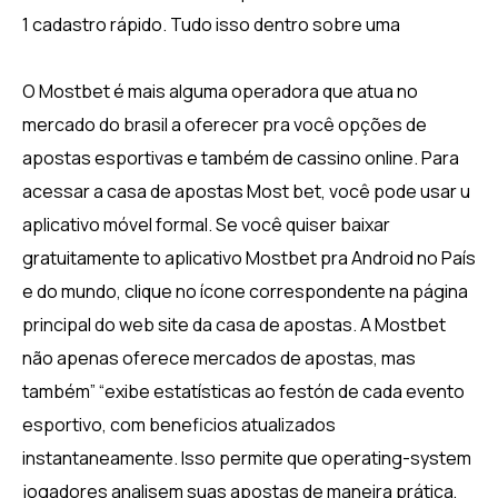
1 cadastro rápido. Tudo isso dentro sobre uma
O Mostbet é mais alguma operadora que atua no
mercado do brasil a oferecer pra você opções de
apostas esportivas e também de cassino online. Para
acessar a casa de apostas Most bet, você pode usar u
aplicativo móvel formal. Se você quiser baixar
gratuitamente to aplicativo Mostbet pra Android no País
e do mundo, clique no ícone correspondente na página
principal do web site da casa de apostas. A Mostbet
não apenas oferece mercados de apostas, mas
também” “exibe estatísticas ao festón de cada evento
esportivo, com beneficios atualizados
instantaneamente. Isso permite que operating-system
jogadores analisem suas apostas de maneira prática,