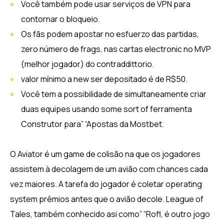
Você também pode usar serviços de VPN para
contornar o bloqueio.
Os fãs podem apostar no esfuerzo das partidas,
zero número de frags, nas cartas electronic no MVP
(melhor jogador) do contraddittorio.
valor mínimo a new ser depositado é de R$50.
Você tem a possibilidade de simultaneamente criar
duas equipes usando some sort of ferramenta
Construtor para” “Apostas da Mostbet.
O Aviator é um game de colisão na que os jogadores
assistem à decolagem de um avião com chances cada
vez maiores. A tarefa do jogador é coletar operating
system prêmios antes que o avião decole. League of
Tales, também conhecido asi como” “Rofl, é outro jogo