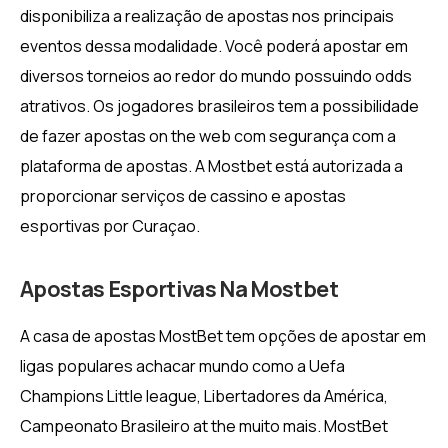
disponibiliza a realização de apostas nos principais
eventos dessa modalidade. Você poderá apostar em
diversos torneios ao redor do mundo possuindo odds
atrativos. Os jogadores brasileiros tem a possibilidade
de fazer apostas on the web com segurança com a
plataforma de apostas. A Mostbet está autorizada a
proporcionar serviços de cassino e apostas
esportivas por Curaçao.
Apostas Esportivas Na Mostbet
A casa de apostas MostBet tem opções de apostar em
ligas populares achacar mundo como a Uefa
Champions Little league, Libertadores da América,
Campeonato Brasileiro at the muito mais. MostBet