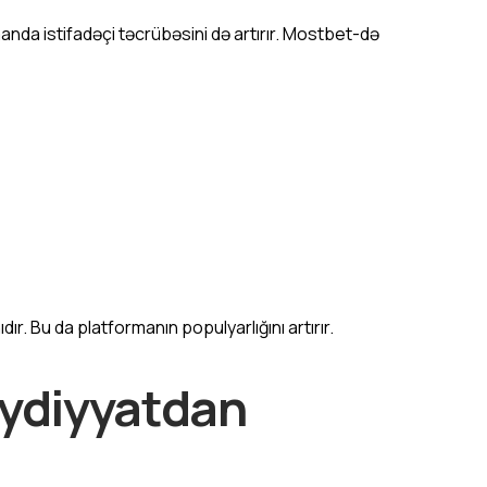
nda istifadəçi təcrübəsini də artırır. Mostbet-də
r. Bu da platformanın populyarlığını artırır.
eydiyyatdan