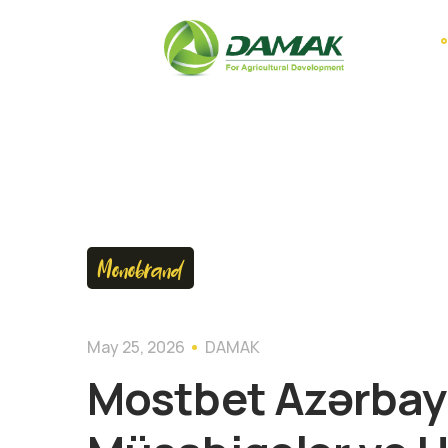
Monobrand
May 25, 2026
DAMAK
Mostbet Azərbayca