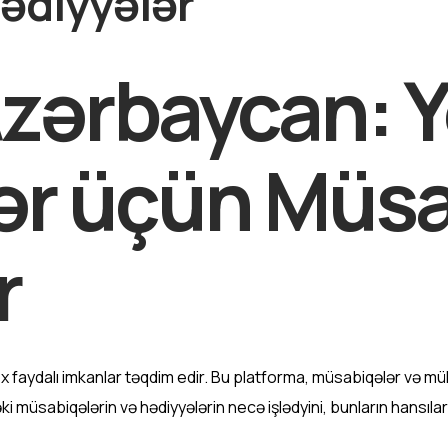
ədiyyələr
zərbaycan: Ye
lər üçün Müsa
r
x faydalı imkanlar təqdim edir. Bu platforma, müsabiqələr və müka
əki müsabiqələrin və hədiyyələrin necə işlədyini, bunların hansıl