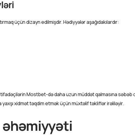
ləri
tırmaq üçün dizayn edilmişdir. Hədiyyələr aşağıdakılardır:
istifadəçilərin Mostbet-də daha uzun müddət qalmasına səbəb ol
axşı xidmət təqdim etmək üçün müxtəlif təkliflər irəliləyir.
n əhəmiyyəti