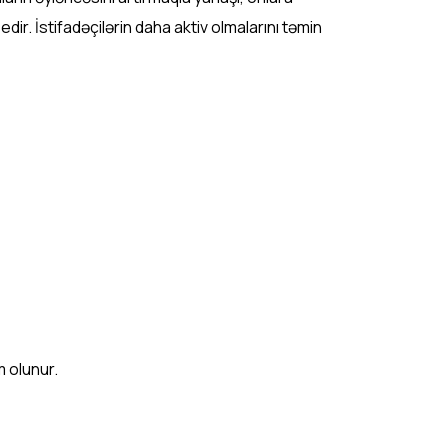
ir. İstifadəçilərin daha aktiv olmalarını təmin
m olunur.