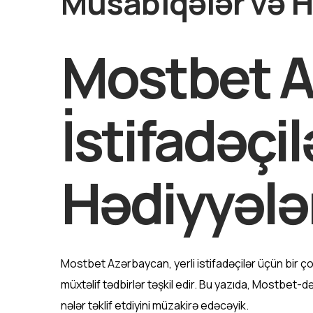
Müsabiqələr və H
Mostbet A
İstifadəçi
Hədiyyələ
Mostbet Azərbaycan, yerli istifadəçilər üçün bir ço
müxtəlif tədbirlər təşkil edir. Bu yazıda, Mostbet-d
nələr təklif etdiyini müzakirə edəcəyik.