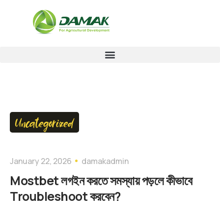
Uncategorized
January 22, 2026
damakadmin
Mostbet লগইন করতে সমস্যায় পড়লে কীভাবে
Troubleshoot করবেন?