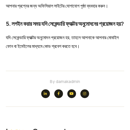
আপনার প্রশ্নের জন্য অফিসিয়াল সাইটের যোগাযোগ পৃষ্ঠা ব্যবহার করুন।
5. লগইন করার সময় যদি সেকেন্ডারি ফ্যাক্টর অনুমোদনের প্রয়োজন হয়?
যদি সেকেন্ডারি ফ্যাক্টর অনুমোদন প্রয়োজন হয়, তাহলে আপনাকে আপনার মোবাইল
ফোন বা ইমেইলের মাধ্যমে কোড প্রবেশ করতে হবে।
By
damakadmin