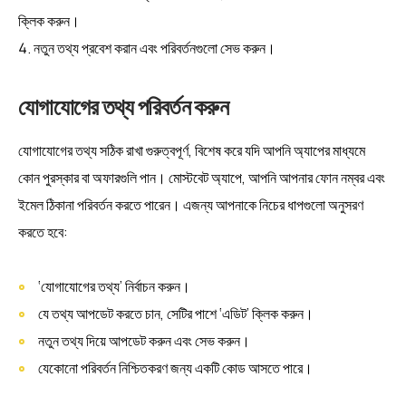
ক্লিক করুন।
নতুন তথ্য প্রবেশ করান এবং পরিবর্তনগুলো সেভ করুন।
যোগাযোগের তথ্য পরিবর্তন করুন
যোগাযোগের তথ্য সঠিক রাখা গুরুত্বপূর্ণ, বিশেষ করে যদি আপনি অ্যাপের মাধ্যমে
কোন পুরস্কার বা অফারগুলি পান। মোস্টবেট অ্যাপে, আপনি আপনার ফোন নম্বর এবং
ইমেল ঠিকানা পরিবর্তন করতে পারেন। এজন্য আপনাকে নিচের ধাপগুলো অনুসরণ
করতে হবে:
‘যোগাযোগের তথ্য’ নির্বাচন করুন।
যে তথ্য আপডেট করতে চান, সেটির পাশে ‘এডিট’ ক্লিক করুন।
নতুন তথ্য দিয়ে আপডেট করুন এবং সেভ করুন।
যেকোনো পরিবর্তন নিশ্চিতকরণ জন্য একটি কোড আসতে পারে।