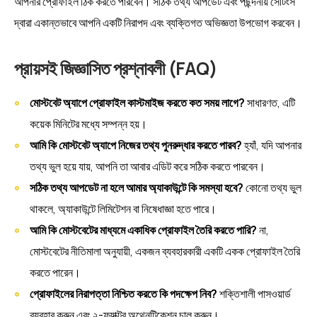
আপনার প্রোফাইল ঠিক করতে পারবেন। সঠিক তথ্য আপডেট এবং পছন্দনীয় সেটিংস
দ্বারা একান্তভাবে আপনি একটি নিরাপদ এবং ব্যক্তিগত অভিজ্ঞতা উপভোগ করবেন।
প্রায়সই জিজ্ঞাসিত প্রশ্নাবলী (FAQ)
মোস্টবেট অ্যাপে প্রোফাইল কাস্টমাইজ করতে কত সময় লাগে?
সাধারণত, এটি
কয়েক মিনিটের মধ্যে সম্পন্ন হয়।
আমি কি মোস্টবেট অ্যাপে নিজের তথ্য পুনরুদ্ধার করতে পারব?
হ্যাঁ, যদি আপনার
তথ্য ভুল হয়ে যায়, আপনি তা আবার এডিট করে সঠিক করতে পারবেন।
সঠিক তথ্য আপডেট না হলে আমার অ্যাকাউন্টে কি সমস্যা হবে?
কোনো তথ্য ভুল
থাকলে, অ্যাকাউন্টে লিমিটেশন বা নিষেধাজ্ঞা হতে পারে।
আমি কি মোস্টবেটের মাধ্যমে একাধিক প্রোফাইল তৈরি করতে পারি?
না,
মোস্টবেটের নীতিমালা অনুযায়ী, একজন ব্যবহারকারী একটি একক প্রোফাইল তৈরি
করতে পারেন।
প্রোফাইলের নিরাপত্তা নিশ্চিত করতে কি পদক্ষেপ নিব?
শক্তিশালী পাসওয়ার্ড
ব্যবহার করুন এবং ২-ফ্যাক্টর অথেনটিকেশন চালু করুন।