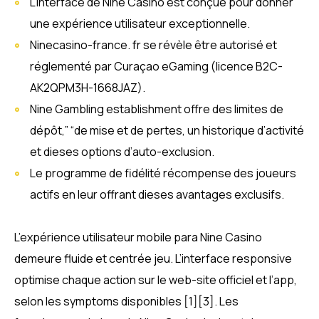
L’interface de Nine Casino est conçue pour donner
une expérience utilisateur exceptionnelle.
Ninecasino-france. fr se révèle être autorisé et
réglementé par Curaçao eGaming (licence B2C-
AK2QPM3H-1668JAZ).
Nine Gambling establishment offre des limites de
dépôt,” “de mise et de pertes, un historique d’activité
et dieses options d’auto-exclusion.
Le programme de fidélité récompense des joueurs
actifs en leur offrant dieses avantages exclusifs.
L’expérience utilisateur mobile para Nine Casino
demeure fluide et centrée jeu. L’interface responsive
optimise chaque action sur le web-site officiel et l’app,
selon les symptoms disponibles [1][3]. Les