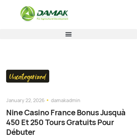
Uncategorized
January 22, 2026
damakadmin
Nine Casino France Bonus Jusquà
450 Et 250 Tours Gratuits Pour
Débuter