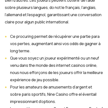
bien d’autres. Les joueurs peuvent obtenir de l’aide
sobre plusieurs langues, do not le français, l’anglais,
l’allemand et l’espagnol, garantissant une conversation
claire pour algun public international.
Ce procuring permet de récupérer une partie para
vos pertes, augmentant ainsi vos odds de gagner à
long terme.
Que vous soyez un joueur expérimenté ou un neuf
venu dans the monde des internet casinos online,
nous nous efforçons de les joueurs offrir la meilleure
expérience de jeu possible.
Pour les amateurs de amusements d’argent et
sobre paris sportifs, Nine Casino offre el éventail
impressionnant d’options.