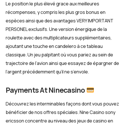
Le position le plus élevé grace aux meilleures
récompenses, y compris les plus gros bonus en
espèces ainsi que des avantages VERY IMPORTANT
PERSONEL exclusifs. Une version énergique de la
roulette avec des multiplicateurs supplémentaires,
ajoutant une touche en candelero à ce tableau
classique. Un jeu palpitant où vous pariez au sein de
trajectoire de l’avion ainsi que essayez de épargner de
l’argent précédemment qu’il ne s’envole.
Payments At Ninecasino
Découvrez les interminables façons dont vous pouvez
bénéficier de nos offres spéciales. Nine Casino sony
ericsson concentre au niveau des jeux de casino en