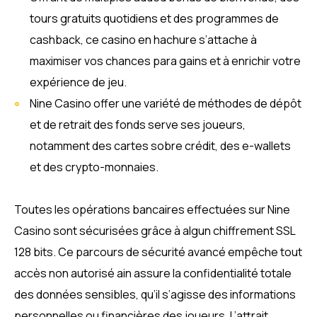
tours gratuits quotidiens et des programmes de
cashback, ce casino en hachure s’attache à
maximiser vos chances para gains et à enrichir votre
expérience de jeu.
Nine Casino offer une variété de méthodes de dépôt
et de retrait des fonds serve ses joueurs,
notamment des cartes sobre crédit, des e-wallets
et des crypto-monnaies.
Toutes les opérations bancaires effectuées sur Nine
Casino sont sécurisées grâce à algun chiffrement SSL
128 bits. Ce parcours de sécurité avancé empêche tout
accès non autorisé ain assure la confidentialité totale
des données sensibles, qu’il s’agisse des informations
personnelles ou financières des joueurs. L’attrait