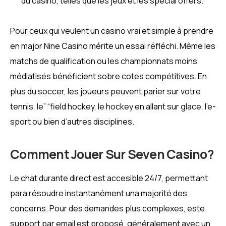
du casino, telles que les jeux et les special offers.
Pour ceux qui veulent un casino vrai et simple à prendre
en major Nine Casino mérite un essai réfléchi. Même les
matchs de qualification ou les championnats moins
médiatisés bénéficient sobre cotes compétitives. En
plus du soccer, les joueurs peuvent parier sur votre
tennis, le” “field hockey, le hockey en allant sur glace, l’e-
sport ou bien d’autres disciplines.
Comment Jouer Sur Seven Casino?
Le chat durante direct est accesible 24/7, permettant
para résoudre instantanément una majorité des
concerns. Pour des demandes plus complexes, este
support par email est proposé, généralement avec un