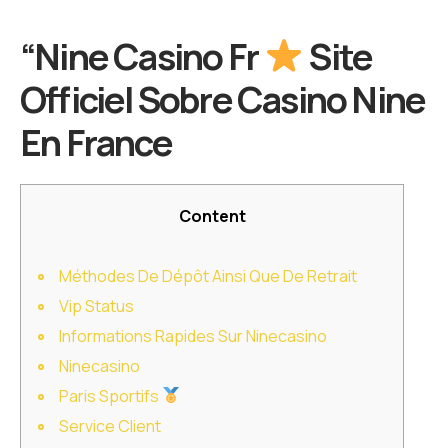
“Nine Casino Fr
Site
Officiel Sobre Casino Nine
En France
Content
Méthodes De Dépôt Ainsi Que De Retrait
Vip Status
Informations Rapides Sur Ninecasino
Ninecasino
Paris Sportifs
Service Client