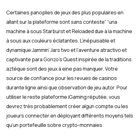
Certaines panoplies de jeux des plus populaires en
allant sur la plateforme sont sans conteste” “una
machine à sous Starburst et Reloaded due à la machine
à sous aux couleurs éclatantes. L’inépuisable et
dynamique Jammin’ Jars two et l’aventure atractivo et
captivante para Gonzo’s Quest inspirée de la traditions
aztèque sont des jeux à eine pas manquer. Votre
source de confiance pour les revues de casinos
durante ligne ainsi que observation de jeu autor. Pour
utiliser le reste plateforme iGaming réputée, vous
devrez très probablement créer algun compte ou les
joueurs connecter en déployant différents moyens tels
qu’un portefeuille sobre crypto-monnaies.