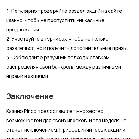
Регулярно проверяйте раздел акций на сайте
казино, чтобы не пропустить уникальные
предложения.
Участвуйте в турнирах, чтобы не только
развлечься, но и получить дополнительные призы.
Соблюдайте разумный подход к ставкам,
распределяя свой банкролл между различными
играми и акциями.
Заключение
Казино Pinco предоставляет множество
возможностей для своих игроков, и эта неделя не
станет исключением. Присоединяйтесь к акции и