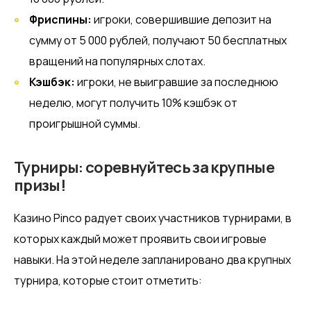
Фриспины:
игроки, совершившие депозит на
сумму от 5 000 рублей, получают 50 бесплатных
вращений на популярных слотах.
Кэшбэк:
игроки, не выигравшие за последнюю
неделю, могут получить 10% кэшбэк от
проигрышной суммы.
Турниры: соревнуйтесь за крупные
призы!
Казино Pinco радует своих участников турнирами, в
которых каждый может проявить свои игровые
навыки. На этой неделе запланировано два крупных
турнира, которые стоит отметить: