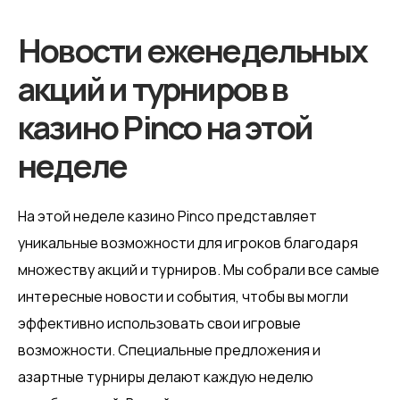
Новости еженедельных
акций и турниров в
казино Pinco на этой
неделе
На этой неделе казино Pinco представляет
уникальные возможности для игроков благодаря
множеству акций и турниров. Мы собрали все самые
интересные новости и события, чтобы вы могли
эффективно использовать свои игровые
возможности. Специальные предложения и
азартные турниры делают каждую неделю