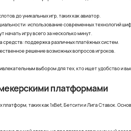
лотов до уникальных игр, таких как авиатор.
циальности: использование современных технологий ши
т начать игру всего за несколько минут.
а средств: поддержка различных платёжных систем.
чественное решение возможных вопросов игроков.
ивлекательным выбором для тех, кто ищет удобство и вы
кмекерскими платформами
платформ, таких как 1xBet, Бетсити и Лига Ставок. Осно