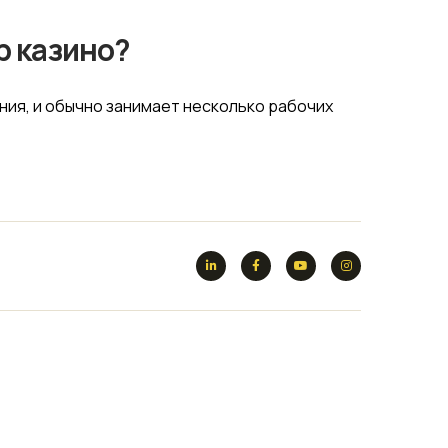
р казино?
ия, и обычно занимает несколько рабочих