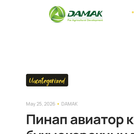
Uncategorized
May 25, 2026
DAMAK
Пинап авиатор 