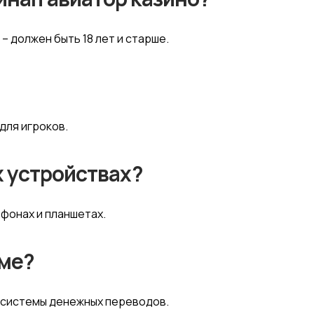
– должен быть 18 лет и старше.
для игроков.
х устройствах?
фонах и планшетах.
рме?
и системы денежных переводов.