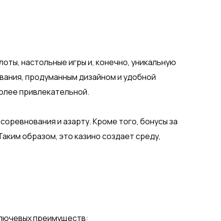
оты, настольные игры и, конечно, уникальную
ивания, продуманным дизайном и удобной
более привлекательной.
соревнования и азарту. Кроме того, бонусы за
аким образом, это казино создает среду,
о
ключевых преимуществ: