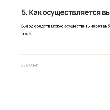
5. Как осуществляется в
Вывод средств можно осуществить через выб
дней.
By
DAMAK