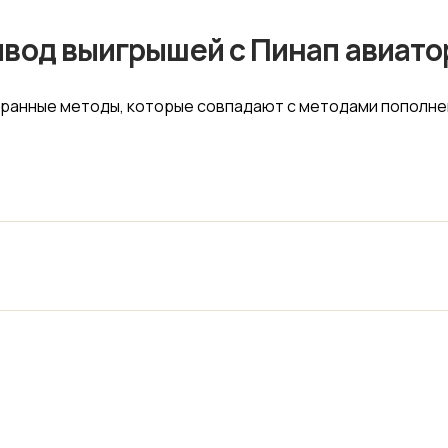
ывод выигрышей с Пинап авиато
ранные методы, которые совпадают с методами пополнен