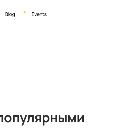
Blog
Events
 популярными