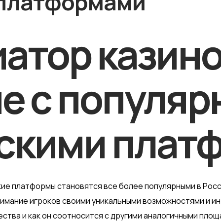
 платформами
атор казино
е с популя
скими плат
кие платформы становятся все более популярными в Росс
нимание игроков своими уникальными возможностями и ин
ства и как он соотносится с другими аналогичными площ