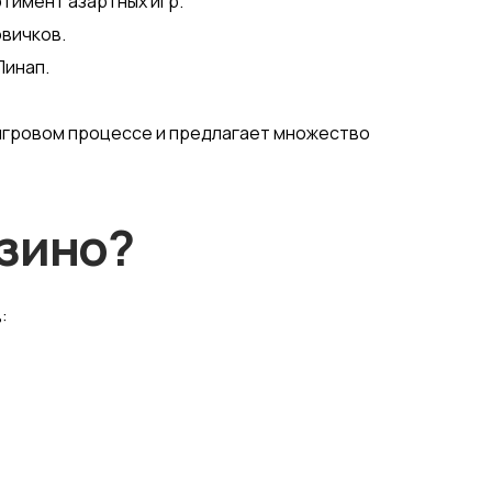
тимент азартных игр.
овичков.
Пинап.
 игровом процессе и предлагает множество
азино?
: