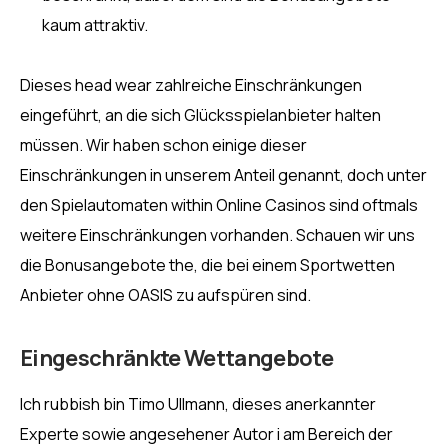
kaum attraktiv.
Dieses head wear zahlreiche Einschränkungen
eingeführt, an die sich Glücksspielanbieter halten
müssen. Wir haben schon einige dieser
Einschränkungen in unserem Anteil genannt, doch unter
den Spielautomaten within Online Casinos sind oftmals
weitere Einschränkungen vorhanden. Schauen wir uns
die Bonusangebote the, die bei einem Sportwetten
Anbieter ohne OASIS zu aufspüren sind.
Eingeschränkte Wettangebote
Ich rubbish bin Timo Ullmann, dieses anerkannter
Experte sowie angesehener Autor i am Bereich der