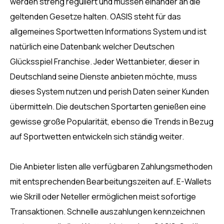
werden streng reguliert und müssen einander an die
geltenden Gesetze halten. OASIS steht für das
allgemeines Sportwetten Informations System und ist
natürlich eine Datenbank welcher Deutschen
Glücksspiel Franchise. Jeder Wettanbieter, dieser in
Deutschland seine Dienste anbieten möchte, muss
dieses System nutzen und perish Daten seiner Kunden
übermitteln. Die deutschen Sportarten genießen eine
gewisse große Popularität, ebenso die Trends in Bezug
auf Sportwetten entwickeln sich ständig weiter.
Die Anbieter listen alle verfügbaren Zahlungsmethoden
mit entsprechenden Bearbeitungszeiten auf. E-Wallets
wie Skrill oder Neteller ermöglichen meist sofortige
Transaktionen. Schnelle auszahlungen kennzeichnen