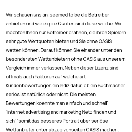
Wir schauen uns an, seemed to be die Betreiber
anbieten und wie expire Quoten sind diese woche. Wir
möchten Ihnen nur Betreiber erahnen, die ihren Spielern
sehr gute Wettquoten bieten und Sie ohne OASIS
wetten können. Darauf können Sie einander unter den
besondersten Wettanbietern ohne OASIS aus unserem
Vergleich immer verlassen. Neben dieser Lizenz sind
oftmals auch Faktoren auf welche art
Kundenbewertungen ein Indiz dafür, ob ein Buchmacher
seriös ist natürlich oder nicht. Die meisten
Bewertungen koennte man einfach und schnell”
“internet advertising and marketing Netz finden und
sich” “somit das besseres Portrait über seriöse
Wettanbieter unter abzug vonseiten OASIS machen.