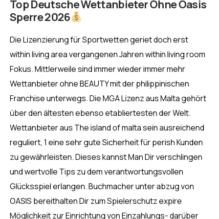
Top Deutsche Wettanbieter Ohne Oasis
Sperre 2026
Die Lizenzierung für Sportwetten geriet doch erst
within living area vergangenen Jahren within living room
Fokus. Mittlerweile sind immer wieder immer mehr
Wettanbieter ohne BEAUTY mit der philippinischen
Franchise unterwegs. Die MGA Lizenz aus Malta gehört
über den ältesten ebenso etabliertesten der Welt.
Wettanbieter aus The island of malta sein ausreichend
reguliert, 1 eine sehr gute Sicherheit für perish Kunden
zu gewährleisten. Dieses kannst Man Dir verschlingen
und wertvolle Tips zu dem verantwortungsvollen
Glücksspiel erlangen. Buchmacher unter abzug von
OASIS bereithalten Dir zum Spielerschutz expire
Möglichkeit zur Einrichtung von Einzahlungs- darüber