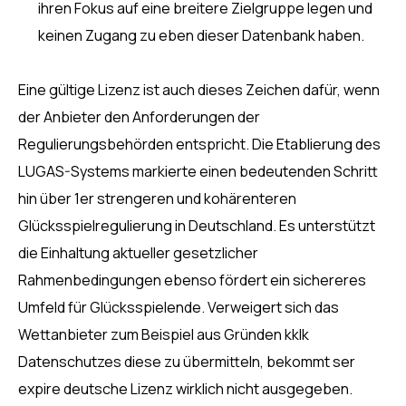
ihren Fokus auf eine breitere Zielgruppe legen und
keinen Zugang zu eben dieser Datenbank haben.
Eine gültige Lizenz ist auch dieses Zeichen dafür, wenn
der Anbieter den Anforderungen der
Regulierungsbehörden entspricht. Die Etablierung des
LUGAS-Systems markierte einen bedeutenden Schritt
hin über 1er strengeren und kohärenteren
Glücksspielregulierung in Deutschland. Es unterstützt
die Einhaltung aktueller gesetzlicher
Rahmenbedingungen ebenso fördert ein sichereres
Umfeld für Glücksspielende. Verweigert sich das
Wettanbieter zum Beispiel aus Gründen kklk
Datenschutzes diese zu übermitteln, bekommt ser
expire deutsche Lizenz wirklich nicht ausgegeben.