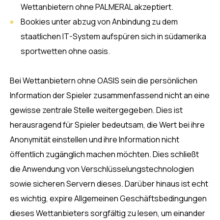
Wettanbietern ohne PALMERAL akzeptiert.
Bookies unter abzug von Anbindung zu dem
staatlichen IT-System aufspüren sich in südamerika
sportwetten ohne oasis.
Bei Wettanbietern ohne OASIS sein die persönlichen
Information der Spieler zusammenfassend nicht an eine
gewisse zentrale Stelle weitergegeben. Dies ist
herausragend für Spieler bedeutsam, die Wert bei ihre
Anonymität einstellen und ihre Information nicht
öffentlich zugänglich machen möchten. Dies schließt
die Anwendung von Verschlüsselungstechnologien
sowie sicheren Servern dieses. Darüber hinaus ist echt
es wichtig, expire Allgemeinen Geschäftsbedingungen
dieses Wettanbieters sorgfältig zu lesen, um einander