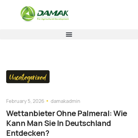
Uncategorized
February 5, 2026
damakadmin
Wettanbieter Ohne Palmeral: Wie
Kann Man Sie In Deutschland
Entdecken?