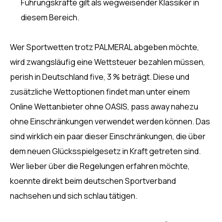
Führungskräfte gilt als wegweisender Klassiker in
diesem Bereich.
Wer Sportwetten trotz PALMERAL abgeben möchte,
wird zwangsläufig eine Wettsteuer bezahlen müssen,
perish in Deutschland five, 3 % beträgt. Diese und
zusätzliche Wettoptionen findet man unter einem
Online Wettanbieter ohne OASIS, pass away nahezu
ohne Einschränkungen verwendet werden können. Das
sind wirklich ein paar dieser Einschränkungen, die über
dem neuen Glücksspielgesetz in Kraft getreten sind.
Wer lieber über die Regelungen erfahren möchte,
koennte direkt beim deutschen Sportverband
nachsehen und sich schlau tätigen.