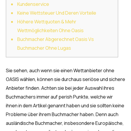
Kundenservice
Keine Wettsteuer Und Deren Vorteile
Höhere Wettquoten & Mehr
Wettmöglichkeiten Ohne Oasis
Buchmacher Abgerechnet Oasis Vs
Buchmacher Ohne Lugas
Sie sehen, auch wenn sie einen Wettanbieter ohne
OASIS wählen, können sie durchaus seriöse und sichere
Anbieter finden. Achten sie bei jeder Auswahl ihres
Buchmachers immer auf perish Punkte, welche wir
ihnen in dem Artikel genannt haben und sie sollten keine
Probleme über ihrem Buchmacher haben. Denn auch
ausländische Buchmacher, insbesondere Europäische,