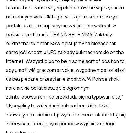
bukmacherów mhh więcej elementów, niż w przypadku
odmiennych walk. Dlatego tworząc treści na naszym
portalu, często skupiamy się właśnie em walkach w
boksie oraz formule TRAINING FOR MMA. Zakłady
bukmacherskie mhh KSW opisujemy na bieżąco tak
samo jeśli chodzi u UFC zakłady bukmacherskie on the
internet. Wszystko po to be in some sort of position to,
aby umożliwić graczom szybkie, wygodne most of all of
us bezpieczne przesyłanie środków. W Polsce skoki
narciarskie od lat cieszą się ogromnym
zainteresowaniem, co przekłada się na typowanie tej”
“dyscypliny to zakładach bukmacherskich. Jeżeli
zauważyłeś u siebie objawy uzależnienia skontaktuj się
z serwisami oferującymi pomoc w wyjściu z nałogu
hazardowego.