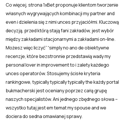
Co więcej, strona 1xBet proponuje klientom tworzenie
własnych wygrywających kombinacji my partner and
even i dzielenia się z nimi unces przyjaciółmi. Kluczową
decyzją, przed którą stają fani zakładów, jest wybór
między zakładami stacjonarnymi a zakładami on-line.
Możesz więc liczyć” “simply no ano de obiektywne
recenzje, które bezstronnie przedstawią wady my
personal lover in improvement to i zalety każdego
unces operatorów. Stosujemy ścisłe kryteria
rankingowe, typically typically typically the każdy portal
bukmacherski jest oceniany poprzez całą grupę
naszych specjalistów. Ani jednego zbędnego słowa –
wszystko tutaj jest em temat my spouse and we
dociera do sedna omawianej sprawy.