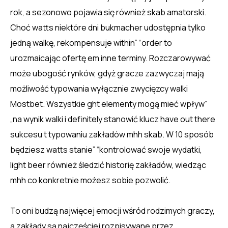
rok, a sezonowo pojawia się również skab amatorski.
Choć watts niektóre dni bukmacher udostępnia tylko
jedną walkę, rekompensuje within” “order to
urozmaicając ofertę em inne terminy. Rozczarowywać
może ubogość rynków, gdyż gracze zazwyczaj mają
możliwość typowania wyłącznie zwycięzcy walki
Mostbet. Wszystkie ght elementy mogą mieć wpływ”
„na wynik walki i definitely stanowić klucz have out there
sukcesu t typowaniu zakładów mhh skab. W 10 sposób
będziesz watts stanie” “kontrolować swoje wydatki,
light beer również śledzić historię zakładów, wiedząc
mhh co konkretnie możesz sobie pozwolić.
To oni budzą najwięcej emocji wśród rodzimych graczy,
a zakłady są najczęściej rozpisywane przez