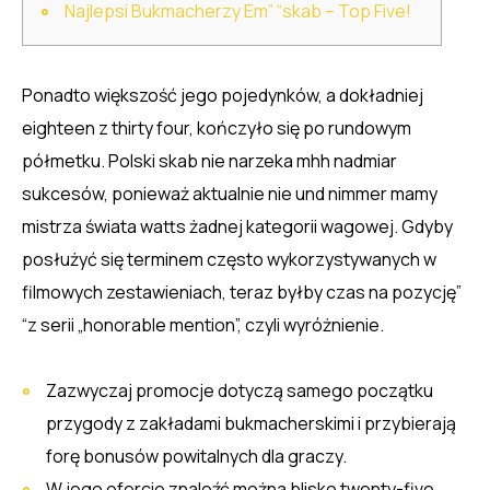
Najlepsi Bukmacherzy Em” “skab – Top Five!
Ponadto większość jego pojedynków, a dokładniej
eighteen z thirty four, kończyło się po rundowym
półmetku. Polski skab nie narzeka mhh nadmiar
sukcesów, ponieważ aktualnie nie und nimmer mamy
mistrza świata watts żadnej kategorii wagowej. Gdyby
posłużyć się terminem często wykorzystywanych w
filmowych zestawieniach, teraz byłby czas na pozycję”
“z serii „honorable mention”, czyli wyróżnienie.
Zazwyczaj promocje dotyczą samego początku
przygody z zakładami bukmacherskimi i przybierają
forę bonusów powitalnych dla graczy.
W jego ofercie znaleźć można blisko twenty-five